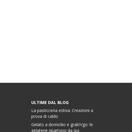
ULTIME DAL BLOG
La pasticceria estiva: Creazioni a
prova di caldo
Gelato a domicilio e grab’n’go: le
gelaterie ripartono da qui