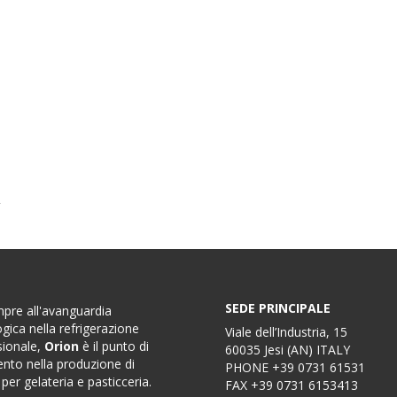
SEDE PRINCIPALE
pre all'avanguardia
gica nella refrigerazione
Viale dell’Industria, 15
sionale,
Orion
è il punto di
60035 Jesi (AN) ITALY
ento nella produzione di
PHONE
+39 0731 61531
 per gelateria e pasticceria.
FAX
+39 0731 6153413