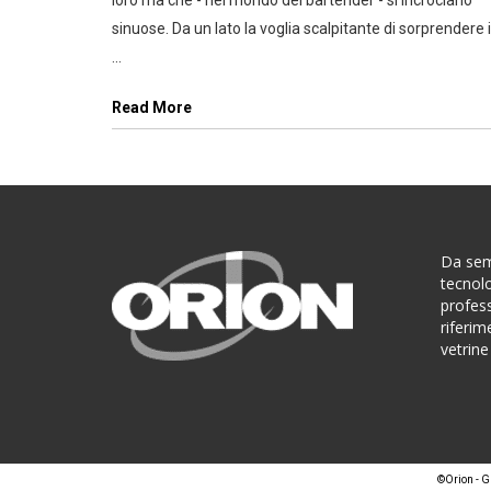
sinuose. Da un lato la voglia scalpitante di sorprendere i
...
Read More
Da sem
tecnolo
profes
riferim
vetrine
©Orion - G