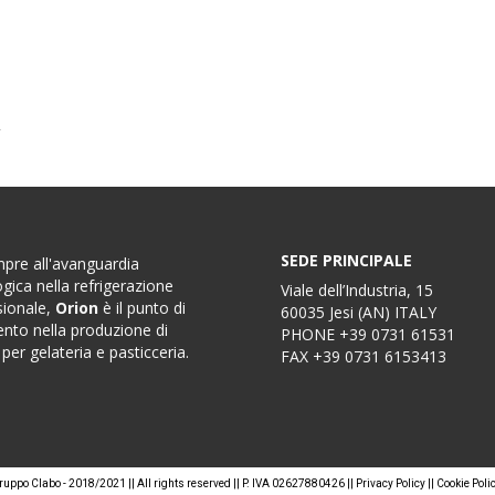
SEDE PRINCIPALE
pre all'avanguardia
gica nella refrigerazione
Viale dell’Industria, 15
sionale,
Orion
è il punto di
60035 Jesi (AN) ITALY
ento nella produzione di
PHONE
+39 0731 61531
 per gelateria e pasticceria.
FAX
+39 0731 6153413
ruppo Clabo - 2018/2021 || All rights reserved || P. IVA 02627880426 ||
Privacy Policy
||
Cookie Poli