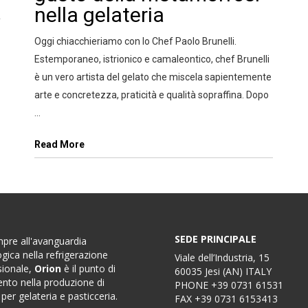
nella gelateria
Oggi chiacchieriamo con lo Chef Paolo Brunelli.
Estemporaneo, istrionico e camaleontico, chef Brunelli
è un vero artista del gelato che miscela sapientemente
arte e concretezza, praticità e qualità sopraffina. Dopo
...
Read More
SEDE PRINCIPALE
pre all'avanguardia
gica nella refrigerazione
Viale dell’Industria, 15
sionale,
Orion
è il punto di
60035 Jesi (AN) ITALY
ento nella produzione di
PHONE
+39 0731 61531
 per gelateria e pasticceria.
FAX
+39 0731 6153413