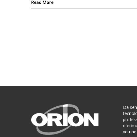
Read More
Da sem
tecnolo
profes
riferim
vetrine