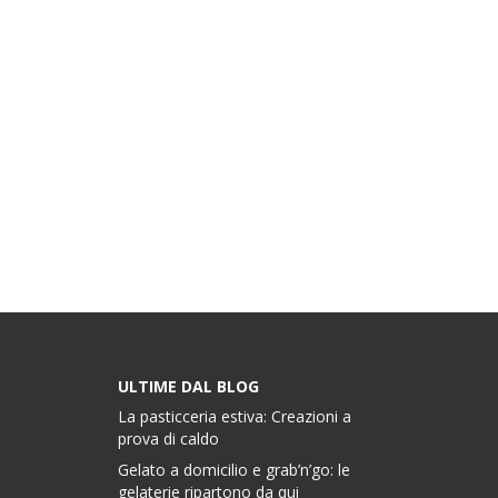
ULTIME DAL BLOG
La pasticceria estiva: Creazioni a
prova di caldo
Gelato a domicilio e grab’n’go: le
gelaterie ripartono da qui