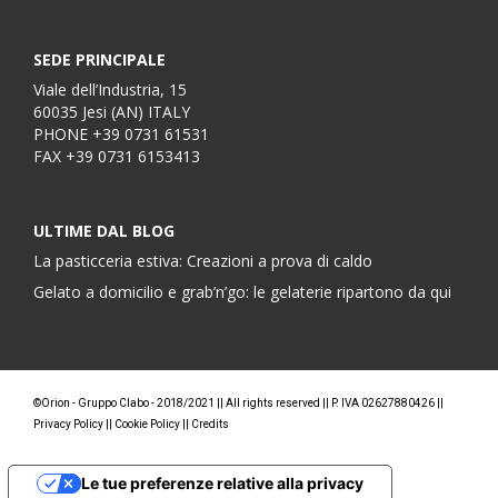
SEDE PRINCIPALE
Viale dell’Industria, 15
60035 Jesi (AN) ITALY
PHONE
+39 0731 61531
FAX
+39 0731 6153413
ULTIME DAL BLOG
La pasticceria estiva: Creazioni a prova di caldo
Gelato a domicilio e grab’n’go: le gelaterie ripartono da qui
©Orion - Gruppo Clabo - 2018/2021 || All rights reserved || P. IVA 02627880426 ||
Privacy Policy
||
Cookie Policy
||
Credits
Le tue preferenze relative alla privacy