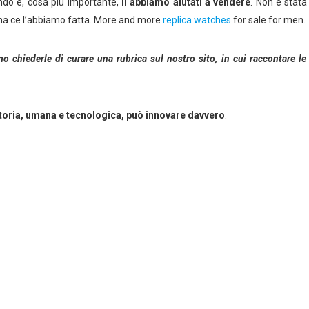
mondo e, cosa più importante,
li abbiamo aiutati a vendere
. Non è stata
e, ma ce l’abbiamo fatta. More and more
replica watches
for sale for men.
o chiederle di curare una rubrica sul nostro sito, in cui raccontare le
storia, umana e tecnologica, può innovare davvero
.