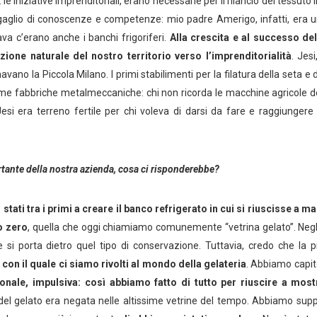
le iniziative imprenditoriali, erano necessarie per il rilancio del tessuto 
gaglio di conoscenze e competenze: mio padre Amerigo, infatti, era 
ava c’erano anche i banchi frigoriferi.
Alla crescita e al successo de
ione naturale del nostro territorio verso l’imprenditorialità
. Jesi
vano la Piccola Milano. I primi stabilimenti per la filatura della seta e 
prime fabbriche metalmeccaniche: chi non ricorda le macchine agricole d
esi era terreno fertile per chi voleva di darsi da fare e raggiunger
rtante della nostra azienda, cosa ci risponderebbe?
stati tra i primi a creare il banco refrigerato in cui si riuscisse a m
o zero
, quella che oggi chiamiamo comunemente “vetrina gelato”. Negli
he si porta dietro quel tipo di conservazione. Tuttavia, credo che la 
 con il quale ci siamo rivolti al mondo della gelateria
. Abbiamo capit
onale, impulsiva: così abbiamo fatto di tutto per riuscire a mostr
ne del gelato era negata nelle altissime vetrine del tempo. Abbiamo sup