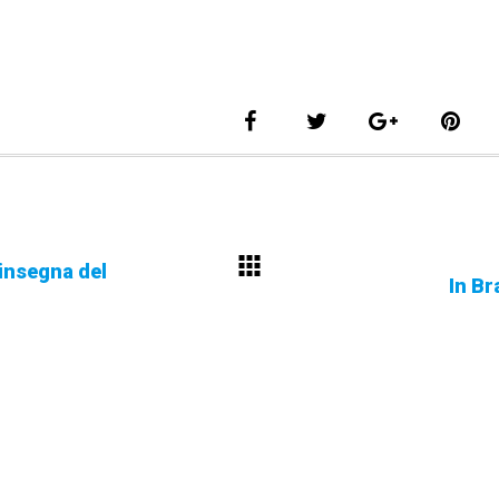
l’insegna del
In Br
SEDE PRINCIPALE
pre all'avanguardia
gica nella refrigerazione
Viale dell’Industria, 15