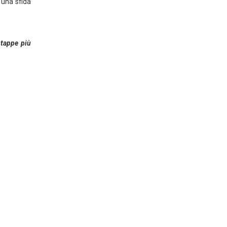
 una sfida
 tappe più