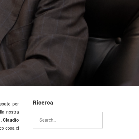
Ricerca
assato per
lla nostra
Search
for:
g. Claudio
co cosa ci