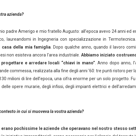
stra azienda?
io padre Amerigo e mio fratello Augusto: all’epoca avevo 24 anni ed 
nico, laureandomi in Ingegneria con specializzazione in Termotecnica
o casa della mia famiglia
. Dopo qualche anno, quando il lavoro com
si non esisteva ancora l’area industriale.
Abbiamo iniziato costruen
 progettare e arredare locali “chiavi in mano”
. Anno dopo anno, l
ande commessa, realizzata alla fine degli anni ‘60: tre punti ristoro per 
0 milioni di lire dell’epoca, una cifra enorme per un solo progetto. Fu
le opere murarie, degli infissi, degli impianti elettrici e dell’arreda
l contesto in cui si muoveva la vostra azienda?
so: erano pochissime le aziende che operavano nel nostro stesso set