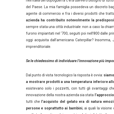
nell’Italia del dopoguerra c’era davvero bisogno di tutto: 
del Paese. La mia famiglia possedeva un discreto ba
agente di commercio e fra i diversi prodotti che tratt
azienda ha contribuito notevolmente la predisposiz
sempre stata una città industriale: non a caso la chiama
furono impiantati nel ‘700, seguiti poi nell’800 dalle 
oggi acquisita dall’americana Caterpillar? Insomma, J
imprenditoriale.
Se le chiedessimo di individuare l’innovazione più impo
Dal punto di vista tecnologico la risposta è ovvia:
siamo 
a mostrare prodotti a una temperatura inferiore all
esistevano solo i pozzetti, con tutti gli svantaggi c
innovazione della nostra azienda sia stata
l’approccio
tutti che
l’acquisto del gelato era di natura emozi
persone e soprattutto ai bambini
, ai quali la visio