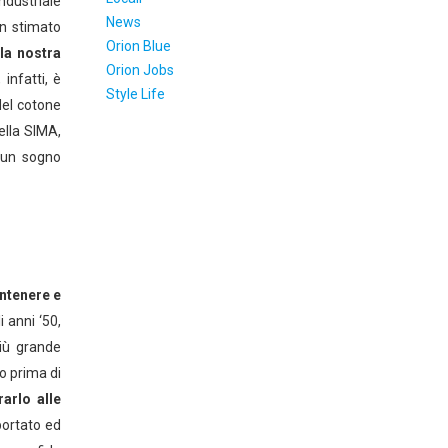
industriale
News
un stimato
Orion Blue
lla nostra
Orion Jobs
, infatti, è
Style Life
del cotone
ella SIMA,
e un sogno
antenere e
 anni ‘50,
più grande
o prima di
arlo alle
portato ed