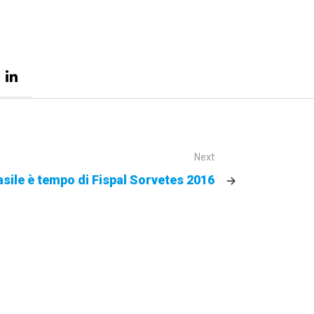
Next
asile è tempo di Fispal Sorvetes 2016
ULTIME DAL BLOG
La pasticceria estiva: Creazioni a