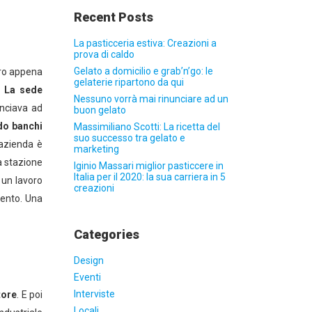
Recent Posts
La pasticceria estiva: Creazioni a
prova di caldo
Gelato a domicilio e grab’n’go: le
ero appena
gelaterie ripartono da qui
.
La sede
Nessuno vorrà mai rinunciare ad un
inciava ad
buon gelato
do banchi
Massimiliano Scotti: La ricetta del
suo successo tra gelato e
’azienda è
marketing
la stazione
Iginio Massari miglior pasticcere in
Italia per il 2020: la sua carriera in 5
 un lavoro
creazioni
mento. Una
Categories
Design
Eventi
Interviste
tore
. E poi
Locali