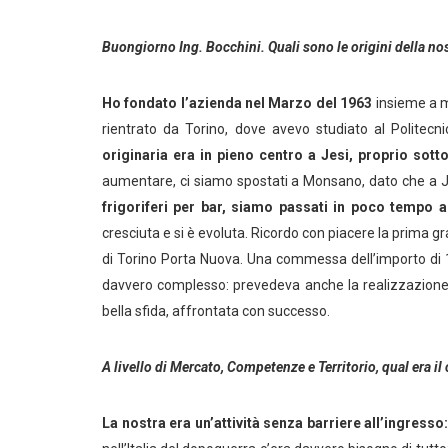
Buongiorno Ing. Bocchini. Quali sono le origini della no
Ho fondato l’azienda nel Marzo del 1963
insieme a m
rientrato da Torino, dove avevo studiato al Politec
originaria era in pieno centro a Jesi, proprio sott
aumentare, ci siamo spostati a Monsano, dato che a Je
frigoriferi per bar, siamo passati in poco tempo a
cresciuta e si è evoluta. Ricordo con piacere la prima gr
di Torino Porta Nuova. Una commessa dell’importo di 13
davvero complesso: prevedeva anche la realizzazione del
bella sfida, affrontata con successo.
A livello di Mercato, Competenze e Territorio, qual era i
La nostra era un’attività senza barriere all’ingres