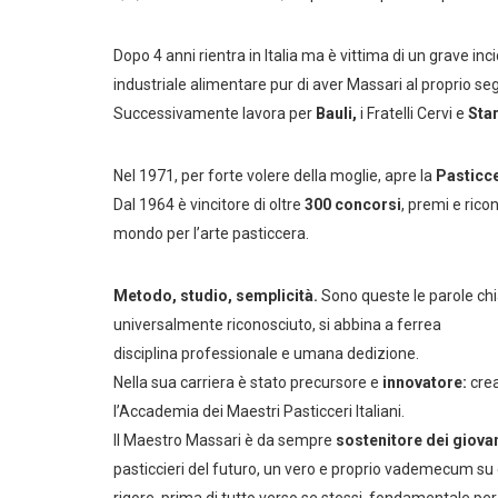
Dopo 4 anni rientra in Italia ma è vittima di un grave in
industriale alimentare pur di aver Massari al proprio se
Successivamente lavora per
Bauli,
i Fratelli Cervi e
Star
Nel 1971, per forte volere della moglie, apre la
Pasticc
Dal 1964 è vincitore di oltre
300 concorsi
, premi e rico
mondo per l’arte pasticcera.
Metodo, studio, semplicità.
Sono queste le parole chia
universalmente riconosciuto, si abbina a ferrea
disciplina professionale e umana dedizione.
Nella sua carriera è stato precursore e
innovatore:
crea
l’Accademia dei Maestri Pasticceri Italiani.
Il Maestro Massari è da sempre
sostenitore dei giova
pasticcieri del futuro, un vero e proprio vademecum su