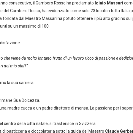
ono anno consecutivo, il Gambero Rosso ha proclamato
Iginio Massari
com
ale del Gambero Rosso, ha evidenziato come solo 23 locali in tutta Italia
ia fondata dal Maestro Massari ha potuto ottenere il più alto gradino sul 
punti su un massimo di 100.
disfazione.
so che viene da molto lontano frutto di un lavoro ricco di passione e dedizi
ri del mio staff”.
amo la sua carriera.
 rimane Sua Dolcezza.
 una madre cuoca e un padre direttore di mensa. La passione per i sapor
 centro della città natale, si trasferisce in Svizzera.
a di pasticceria e cioccolateria sotto la guida del Maestro
Claude Gerber