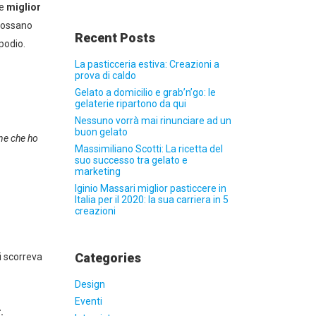
e
miglior
 possano
Recent Posts
podio.
La pasticceria estiva: Creazioni a
prova di caldo
Gelato a domicilio e grab’n’go: le
gelaterie ripartono da qui
Nessuno vorrà mai rinunciare ad un
buon gelato
one che ho
Massimiliano Scotti: La ricetta del
suo successo tra gelato e
marketing
Iginio Massari miglior pasticcere in
Italia per il 2020: la sua carriera in 5
creazioni
Categories
i scorreva
Design
Eventi
.