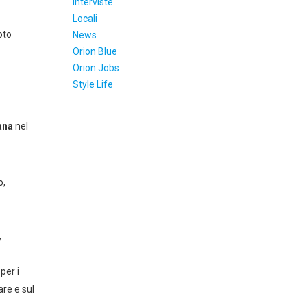
Interviste
Locali
oto
News
Orion Blue
Orion Jobs
Style Life
ana
nel
o,
,
per i
re e sul