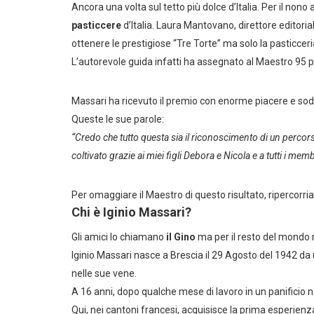
Ancora una volta sul tetto più dolce d’Italia. Per il n
pasticcere
d’Italia. Laura Mantovano, direttore editori
ottenere le prestigiose “Tre Torte” ma solo la pasticcer
L’autorevole guida infatti ha assegnato al Maestro 95 
Massari ha ricevuto il premio con enorme piacere e sod
Queste le sue parole:
“Credo che tutto questa sia il riconoscimento di un percor
coltivato grazie ai miei figli Debora e Nicola e a tutti i memb
Per omaggiare il Maestro di questo risultato, ripercorri
Chi è Iginio Massari?
Gli amici lo chiamano
il Gino
ma per il resto del mondo
Iginio Massari nasce a Brescia il 29 Agosto del 1942 da
nelle sue vene.
A 16 anni, dopo qualche mese di lavoro in un panificio nel
Qui, nei cantoni francesi, acquisisce la prima esperienz