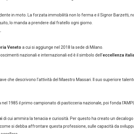
cidente in moto. La forzata immobilità non lo ferma e il Signor Barzetti, n
guito, lo manda a prendere dal fratello ogni giorno.
.
eria
Veneto
a cui si aggiunge nel 2018 la sede di Milano.
noscimenti nazionali e internazionali ed è il simbolo dell’
eccellenza itali
ve che descrivono l’attività del Maestro Massari. Il suo superiore talent
 nel 1985 il primo campionato di pasticceria nazionale, poi fonda l’AMPI
ni
di cui ammira la tenacia e curiosità. Per questo ha creato un decalogo 
 come si debba affrontare questa professione, sulle capacità da sviluppa