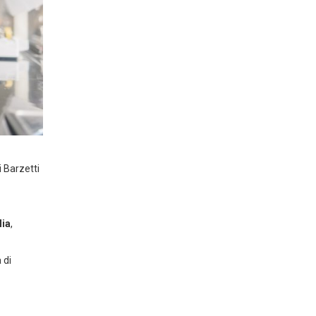
 Barzetti
lia
,
 di